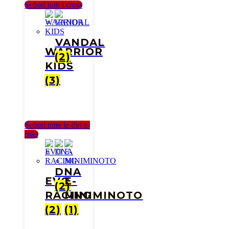
Scopri tutti i cross
⁠VANDAL
WARRIOR
(2)
KIDS
(3)
Scopri tutte le dirt e-
bike
DNA
EVO
E-
(2)
RACING
MINIMINOTO
(2)
(1)