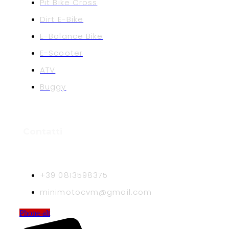
Pit Bike Cross
Dirt E-Bike
E-Balance Bike
E-Scooter
ATV
Buggy
Contatti
+39 0813598375
minimotocvm@gmail.com
Phone-alt