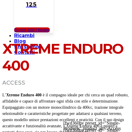
125
Scopri tutti i buggy
Ricambi
Blog
XTREME ENDURO
Chi siamo
Contatti
400
ACCESS
L’
Xtreme Enduro 400
è il compagno ideale per chi cerca un quad robusto,
affidabile e capace di affrontare ogni sfida con stile e determinazione.
Equipaggiato con un motore monocilindrico da 400cc, trazione integrale
selezionabile e caratteristiche progettate per adattarsi a qualsiasi terreno,
questo modello unisce prestazioni eccellenti e praticità. Con il suo design
[fwd360pv preset_id="Single-
accattivante e funzionalità avanzate, l’Xtreme Enduro 400 è pronto a
Products" product_id="Access
[fwd360pv preset_id="Single-