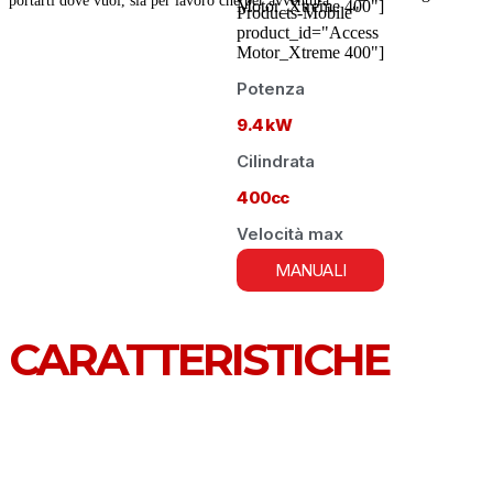
portarti dove vuoi, sia per lavoro che per avventura.
Motor_Xtreme 400"]
Products-Mobile"
product_id="Access
Motor_Xtreme 400"]
Potenza
9.4 kW
Cilindrata
400cc
Velocità max
MANUALI
CARATTERISTICHE