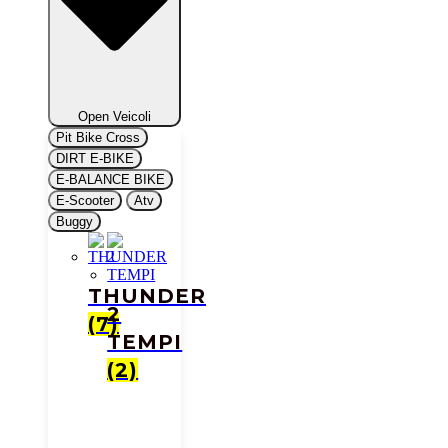
Open Veicoli
Pit Bike Cross
DIRT E-BIKE
E-BALANCE BIKE
E-Scooter
Atv
Buggy
THUNDER
2
(7)
TEMPI
(2)