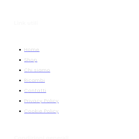
Link utili
Home
Shop
Chi siamo
Ricambi
Contatti
Privacy Policy
Cookie Policy
Condizioni generali