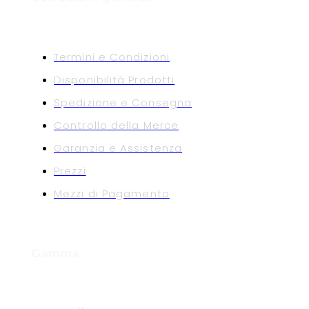
Termini e Condizioni
Disponibilità Prodotti
Spedizione e Consegna
Controllo della Merce
Garanzia e Assistenza
Prezzi
Mezzi di Pagamento
Gamma