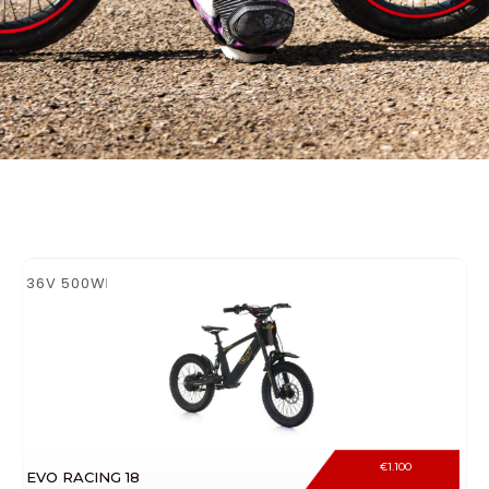
36V 500W
€
1.100
EVO RACING 18