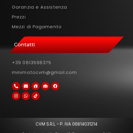
Garanzia e Assistenza
Prezzi
Mezzi di Pagamento
Contatti
+39 0813598375
minimotocvm@gmail.com
CVM S.R.L – P. IVA 06814031214