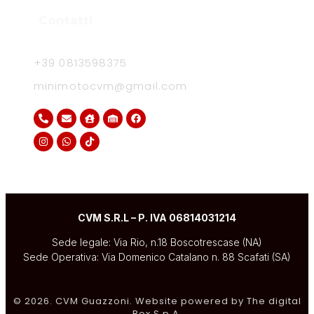
Contatti
+39 0813598375
minimotocvm@gmail.com
CVM S.R.L – P. IVA 06814031214
Sede legale: Via Rio, n.18 Boscotrescase (NA)
Sede Operativa: Via Domenico Catalano n. 88 Scafati (SA)
© 2026. CVM Guazzoni. Website powered by The digital
Box S.p.A.