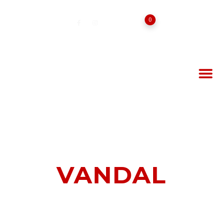
0
⁠VANDAL